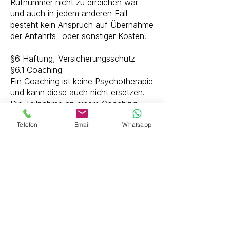
Rufnummer nicht zu erreichen war
und auch in jedem anderen Fall
besteht kein Anspruch auf Übernahme
der Anfahrts- oder sonstiger Kosten.
§6 Haftung, Versicherungsschutz​
§6.1 Coaching
Ein Coaching ist keine Psychotherapie
und kann diese auch nicht ersetzen.
Die Teilnahme an einem Coaching,
setzt eine normale psychische und
Telefon
Email
Whatsapp
physische Belastbarkeit voraus. Die
Freiburger Paartherapie übernimmt
keinerlei Haftung für Spätschäden
oder Erstverschlimmerungen, nach
einer Anwendung.
§6.2 Events und Workshops (online
und vor Ort)
Der Kunde trägt die volle
Verantwortung für sich und seine