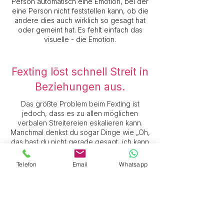
Person automatisch eine Emotion, bei der
eine Person nicht feststellen kann, ob die
andere dies auch wirklich so gesagt hat
oder gemeint hat. Es fehlt einfach das
visuelle - die Emotion.
Fexting löst schnell Streit in
Beziehungen aus.
Das größte Problem beim Fexting ist
jedoch, dass es zu allen möglichen
verbalen Streitereien eskalieren kann.
Manchmal denkst du sogar Dinge wie „Oh,
das hast du nicht gerade gesagt, ich kann
gleich mit einem Argument argumentieren“
und fangen an, wie verrückt zu tippen.
Telefon
Email
Whatsapp
Der Absendeknopf wurde schneller
gedrückt, und Worte wurden schneller
geschrieben, als überhaupt gesprochen
werden konnten, weil der Kontrahent
meist eine andere Hemmschwelle in der
Auseinandersetzung hatte.